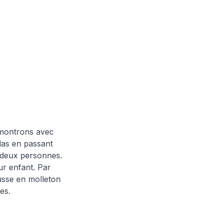
émontrons avec
as en passant
ou deux personnes.
r enfant. Par
usse en molleton
ntes.