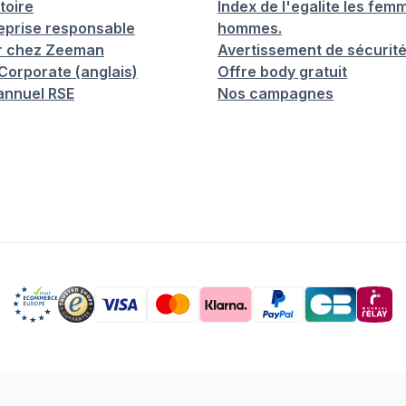
toire
Index de l'egalite les femm
eprise responsable
hommes.
er chez Zeeman
Avertissement de sécurit
orporate (anglais)
Offre body gratuit
annuel RSE
Nos campagnes