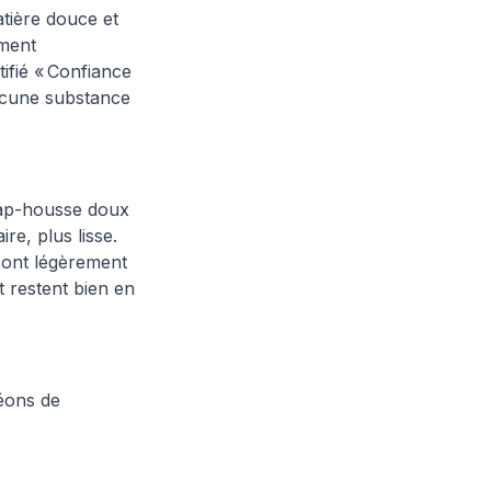
tière douce et
ement
tifié « Confiance
aucune substance
drap-housse doux
ire, plus lisse.
sont légèrement
t restent bien en
éons de