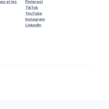
es et les
Pinterest
TikTok
é
YouTube
Instagram
LinkedIn