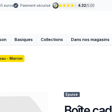
 50 euros
Paiement sécurisé
4.32
/
5.00
son
Basiques
Collections
Dans nos magasins
eau - Marron
Épuisé
Boîte ca