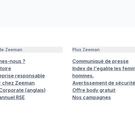
 de Zeeman
Plus Zeeman
mes-nous ?
Communiqué de presse
toire
Index de l'egalite les femm
eprise responsable
hommes.
er chez Zeeman
Avertissement de sécurit
orporate (anglais)
Offre body gratuit
annuel RSE
Nos campagnes