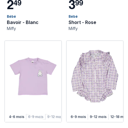
2
3
4
9
9
9
Bébé
Bébé
Bavoir - Blanc
Short - Rose
Miffy
Miffy
4-6 mois
6-9 mois
9-12 mois
12-18 mois
6-9 mois
9-12 mois
12-18 moi