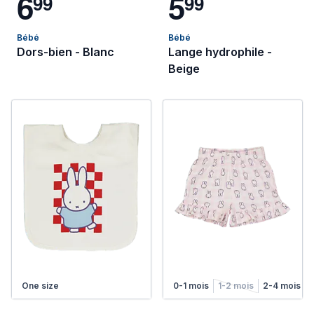
6
5
9
9
9
9
Bébé
Bébé
Dors-bien - Blanc
Lange hydrophile -
Beige
One size
0-1 mois
1-2 mois
2-4 mois