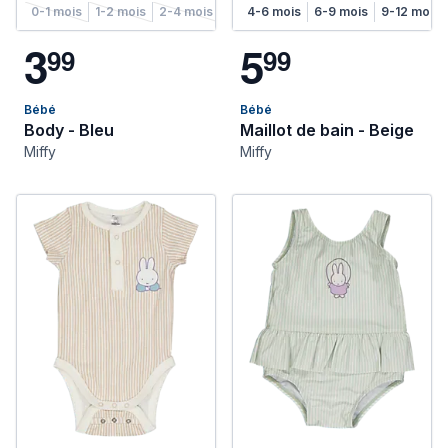
0-1 mois
1-2 mois
2-4 mois
4-6 mois
4-6 mois
6-9 mois
6-9 mois
9-12 mois
9-12 mois
12
3
5
9
9
9
9
Bébé
Bébé
Body - Bleu
Maillot de bain - Beige
Miffy
Miffy