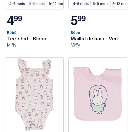
4-6 mois
6-9 mois
9-12 mois
12-18 mois
4-6 mois
6-9 mois
9-12 mois
4
5
9
9
9
9
Bébé
Bébé
Tee-shirt - Blanc
Maillot de bain - Vert
Miffy
Miffy