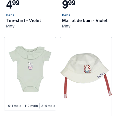
4
9
9
9
9
9
Bébé
Bébé
Tee-shirt - Violet
Maillot de bain - Violet
Miffy
Miffy
0-1 mois
1-2 mois
2-4 mois
4-6 mois