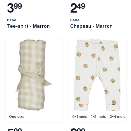
3
2
9
9
4
9
Bébé
Bébé
Tee-shirt - Marron
Chapeau - Marron
One size
0-1 mois
1-2 mois
2-4 mois
9
9
9
9