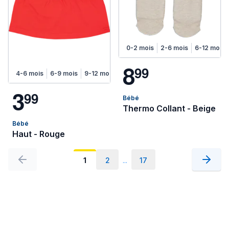
0-2 mois
2-6 mois
6-12 mois
8
9
9
4-6 mois
6-9 mois
9-12 mois
12-18 mois
3
9
9
Bébé
Thermo Collant - Beige
Bébé
Haut - Rouge
1
2
...
17