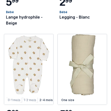
5
2
Bébé
Bébé
Lange hydrophile -
Legging - Blanc
Beige
0-1 mois
1-2 mois
2-4 mois
4-6 mois
One size