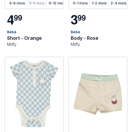
4-6 mois
6-9 mois
9-12 mois
12-18 mois
0-1 mois
1-2 mois
2-4 mois
4
3
9
9
9
9
Bébé
Bébé
Short - Orange
Body - Rose
Miffy
Miffy