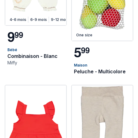
4-6 mois
6-9 mois
9-12 mois
12-18 mois
9
9
9
One size
5
9
9
Bébé
Combinaison - Blanc
Miffy
Maison
Peluche - Multicolore