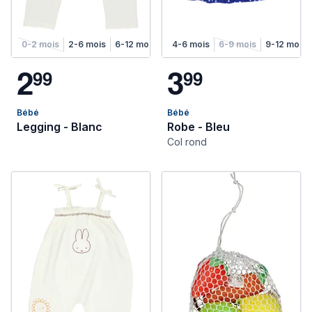
0-2 mois
2-6 mois
6-12 mois
1-2 ans
4-6 mois
2-4 ans
6-9 mois
9-12 mois
2
3
9
9
9
9
Bébé
Bébé
Legging - Blanc
Robe - Bleu
Col rond