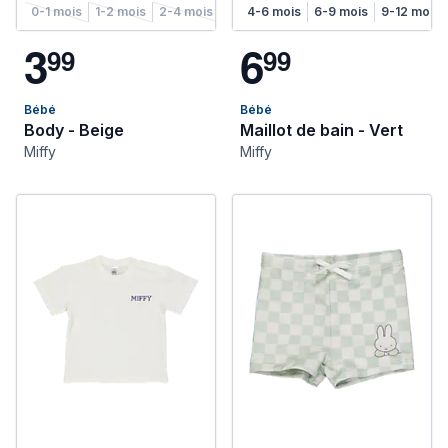
0-1 mois
1-2 mois
2-4 mois
4-6 mois
4-6 mois
6-9 mois
6-9 mois
9-12 mois
9-12 mois
12
3
6
9
9
9
9
Bébé
Bébé
Body - Beige
Maillot de bain - Vert
Miffy
Miffy