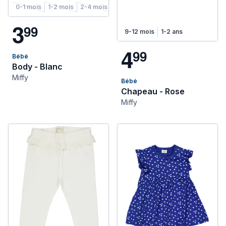
0-1 mois
1-2 mois
2-4 mois
4-6 mois
6-9 mois
9-12 mois
12
3
9
9
9-12 mois
1-2 ans
4
9
9
Bébé
Body - Blanc
Miffy
Bébé
Chapeau - Rose
Miffy