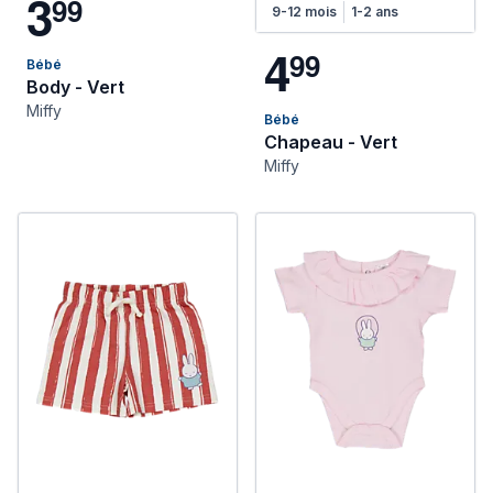
3
9
9
9-12 mois
1-2 ans
4
9
9
Bébé
Body - Vert
Miffy
Bébé
Chapeau - Vert
Miffy