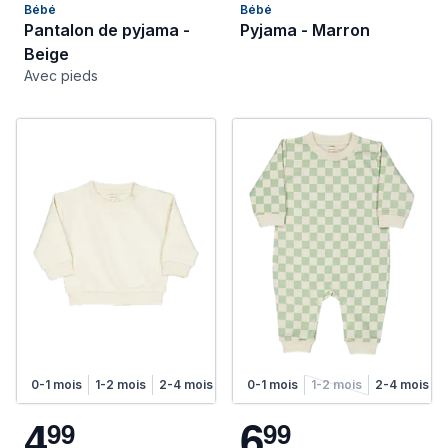
Bébé
Bébé
Pantalon de pyjama -
Pyjama - Marron
Beige
Avec pieds
0-1 mois
1-2 mois
2-4 mois
4-6 mois
0-1 mois
1-2 mois
2-4 mois
4
6
9
9
9
9