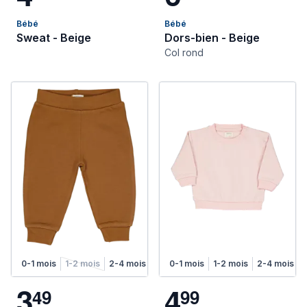
Bébé
Bébé
Sweat - Beige
Dors-bien - Beige
Col rond
0-1 mois
1-2 mois
2-4 mois
4-6 mois
0-1 mois
1-2 mois
2-4 mois
3
4
4
9
9
9