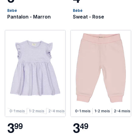
Bébé
Bébé
Pantalon - Marron
Sweat - Rose
0-1 mois
1-2 mois
2-4 mois
4-6 mois
0-1 mois
1-2 mois
2-4 mois
3
3
9
9
4
9