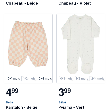
Chapeau - Beige
Chapeau - Violet
0-1 mois
1-2 mois
2-4 mois
4-6 mois
0-1 mois
1-2 mois
2-4 mois
4
3
9
9
9
9
Bébé
Bébé
Pantalon - Beige
Pyjama - Vert