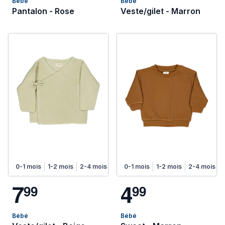
Bébé
Bébé
Pantalon - Rose
Veste/gilet - Marron
0-1 mois
1-2 mois
2-4 mois
4-6 mois
0-1 mois
1-2 mois
2-4 mois
7
4
9
9
9
9
Bébé
Bébé