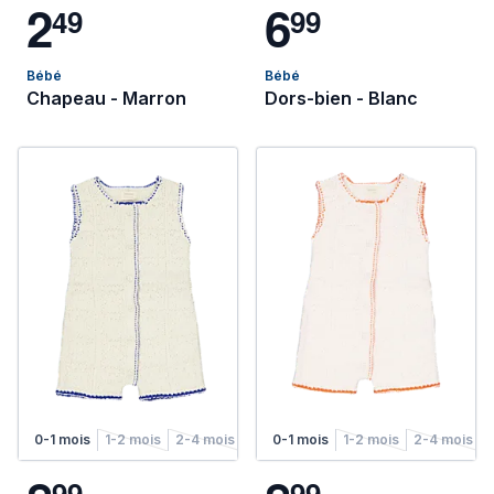
2
6
4
9
9
9
Bébé
Bébé
Chapeau - Marron
Dors-bien - Blanc
0-1 mois
1-2 mois
2-4 mois
4-6 mois
0-1 mois
1-2 mois
2-4 mois
9
9
9
9