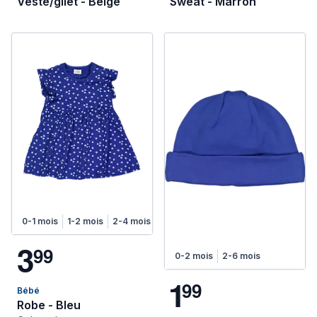
Veste/gilet - Beige
Sweat - Marron
0-1 mois
1-2 mois
2-4 mois
4-6 mois
3
9
9
0-2 mois
2-6 mois
1
9
9
Bébé
Robe - Bleu