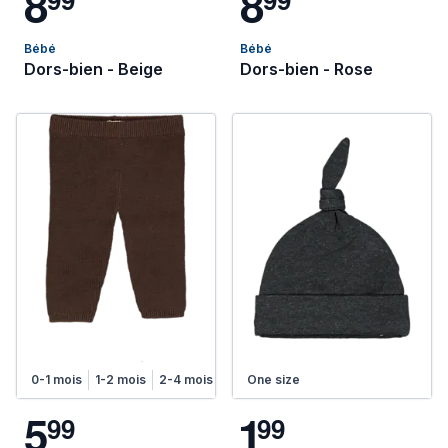
8
8
Bébé
Bébé
Dors-bien - Beige
Dors-bien - Rose
0-1 mois
1-2 mois
2-4 mois
4-6 mois
One size
5
1
9
9
9
9