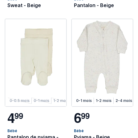
Sweat - Beige
Pantalon - Beige
0-0.5 mois
0-1 mois
1-2 mois
2-4 mois
0-1 mois
4-6 mois
1-2 mois
2-4 mois
4
6
9
9
9
9
Bébé
Bébé
Pantalon de pyjama -
Pyjama - Beige