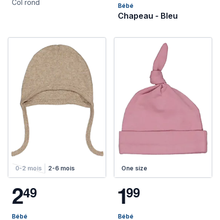
Col rond
Bébé
Chapeau - Bleu
0-2 mois
2-6 mois
One size
2
1
4
9
9
9
Bébé
Bébé