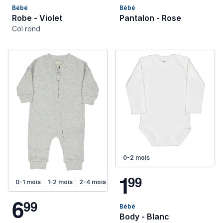
Bébé
Bébé
Robe - Violet
Pantalon - Rose
Col rond
0-2 mois
1
9
9
0-1 mois
1-2 mois
2-4 mois
4-6 mois
6
9
9
Bébé
Body - Blanc