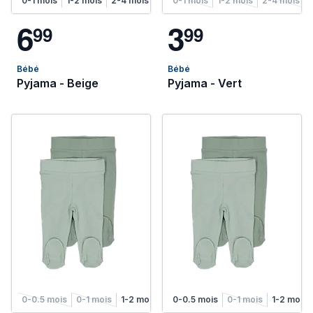
0-1 mois
1-2 mois
2-4 mois
4-6 mois
0-1 mois
1-2 mois
2-4 mois
6
3
9
9
9
9
Bébé
Bébé
Pyjama - Beige
Pyjama - Vert
0-0.5 mois
0-1 mois
1-2 mois
2-4 mois
0-0.5 mois
4-6 mois
0-1 mois
1-2 mois