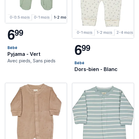
0-0.5 mois
0-1 mois
1-2 mois
2-4 mois
4-6 mois
6
9
9
0-1 mois
1-2 mois
2-4 mois
6
9
9
Bébé
Pyjama - Vert
Avec pieds, Sans pieds
Bébé
Dors-bien - Blanc