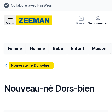
Collabore avec FairWear
Menu
Panier
Se connecter
Femme
Homme
Bebe
Enfant
Maison
Retour
Nouveau-né Dors-bien
Nouveau-né Dors-bien