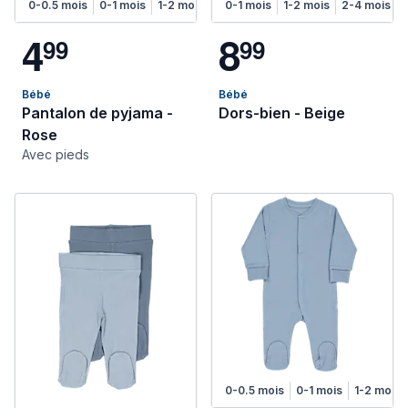
0-0.5 mois
0-1 mois
1-2 mois
2-4 mois
0-1 mois
4-6 mois
1-2 mois
2-4 mois
4
8
9
9
9
9
Bébé
Bébé
Pantalon de pyjama -
Dors-bien - Beige
Rose
Avec pieds
0-0.5 mois
0-1 mois
1-2 mois