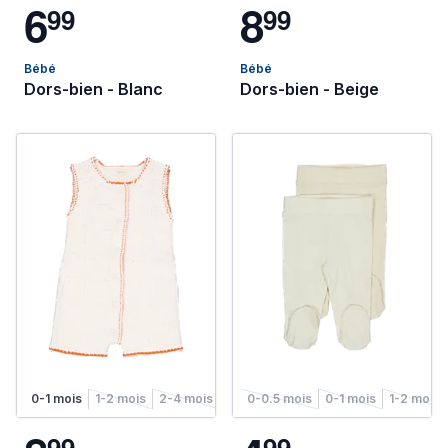
6
8
9
9
9
9
Bébé
Bébé
Dors-bien - Blanc
Dors-bien - Beige
0-1 mois
1-2 mois
2-4 mois
4-6 mois
0-0.5 mois
0-1 mois
1-2 mois
9
9
9
9