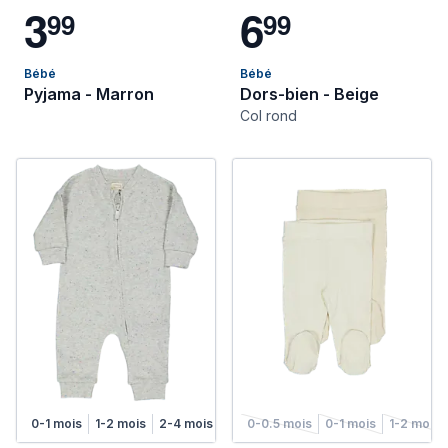
3
6
9
9
9
9
Bébé
Bébé
Pyjama - Marron
Dors-bien - Beige
Col rond
0-1 mois
1-2 mois
2-4 mois
4-6 mois
0-0.5 mois
0-1 mois
1-2 mois