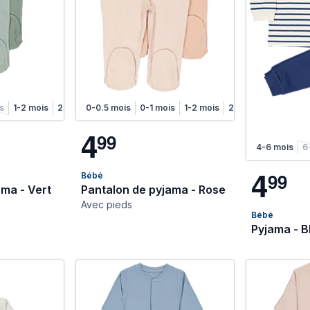
is
1-2 mois
2-4 mois
0-0.5 mois
4-6 mois
0-1 mois
1-2 mois
2-4 mois
4-6 moi
4
9
9
4-6 mois
6
4
9
9
Bébé
ama - Vert
Pantalon de pyjama - Rose
Avec pieds
Bébé
Pyjama - B