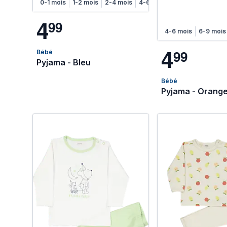
0-1 mois
1-2 mois
2-4 mois
4-6 mois
4
9
9
4-6 mois
6-9 mois
4
9
9
Bébé
Pyjama - Bleu
Bébé
Pyjama - Orang