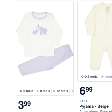
0-0.5 mois
0-1 mo
6
9
9
4-6 mois
6-9 mois
9-12 mois
12-18 mois
3
9
9
Bébé
Pyjama - Beige
Avec pieds, Sans p