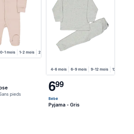
s
0-1 mois
1-2 mois
2-4 mois
4-6 mois
4-6 mois
6-9 mois
9-12 mois
12-18 mois
6
9
9
Rose
Sans pieds
Bébé
Pyjama - Gris