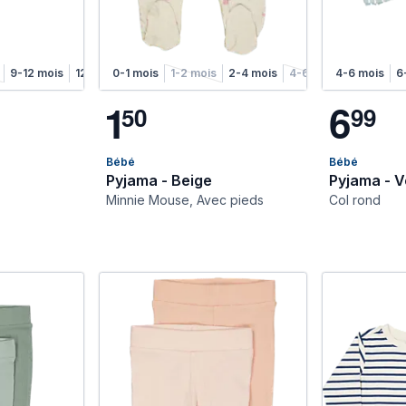
9-12 mois
12-18 mois
0-1 mois
1-2 mois
2-4 mois
4-6 mois
4-6 mois
6
1
6
5
0
9
9
Bébé
Bébé
Pyjama - Beige
Pyjama - V
Minnie Mouse, Avec pieds
Col rond