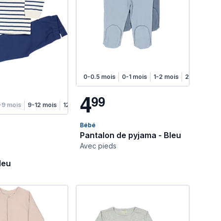
s
0-0.5 mois
0-1 mois
1-2 mois
2-4 mois
4
9
9
-9 mois
9-12 mois
12-18 mois
Bébé
Pantalon de pyjama - Bleu
Avec pieds
leu