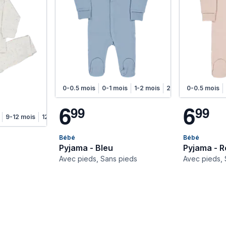
0-0.5 mois
0-1 mois
1-2 mois
2-4 mois
0-0.5 mois
4-6 moi
6
6
9
9
9
9
9-12 mois
12-18 mois
Bébé
Bébé
Pyjama - Bleu
Pyjama - 
Avec pieds, Sans pieds
Avec pieds, 