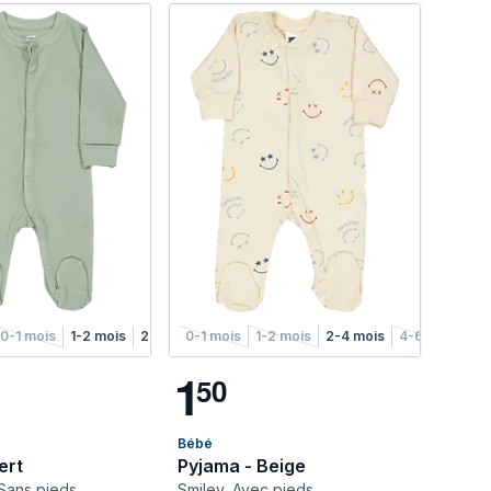
0-1 mois
1-2 mois
2-4 mois
0-1 mois
4-6 mois
1-2 mois
2-4 mois
4-6 mois
1
5
0
Bébé
ert
Pyjama - Beige
Sans pieds
Smiley, Avec pieds