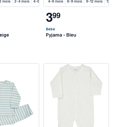
s
2 mois
2-4 mois
4-6 mois
4-6 mois
6-9 mois
9-12 mois
12-18 mois
3
9
9
Bébé
eige
Pyjama - Bleu