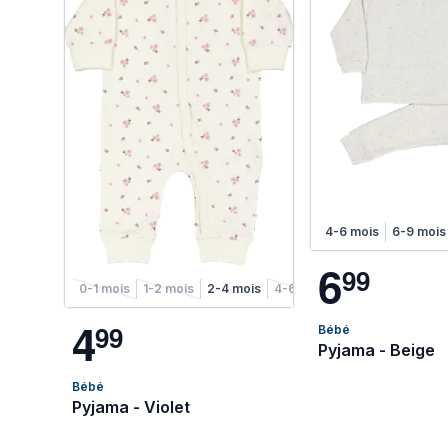
4-6 mois
6-9 mois
6
9
9
0-1 mois
1-2 mois
2-4 mois
4-6 mois
4
9
9
Bébé
Pyjama - Beige
Bébé
Pyjama - Violet