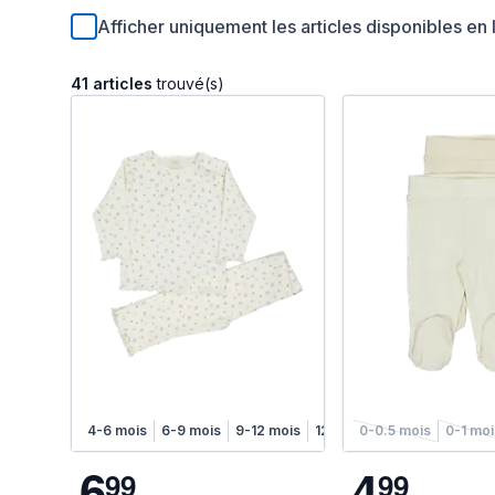
Afficher uniquement les articles disponibles en 
41 articles
trouvé(s)
4-6 mois
6-9 mois
9-12 mois
12-18 mois
0-0.5 mois
0-1 mo
6
4
9
9
9
9