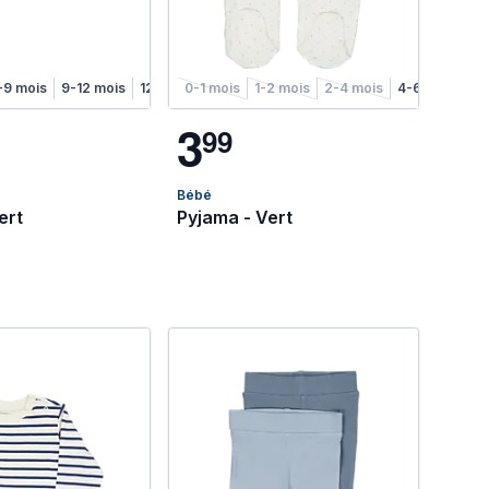
-9 mois
9-12 mois
12-18 mois
0-1 mois
1-2 mois
2-4 mois
4-6 mois
3
9
9
Bébé
ert
Pyjama - Vert