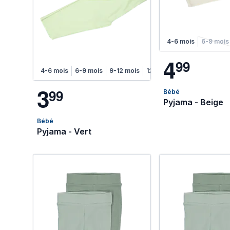
4-6 mois
6-9 mois
4
9
9
4-6 mois
6-9 mois
9-12 mois
12-18 mois
3
9
9
Bébé
Pyjama - Beige
Bébé
Pyjama - Vert