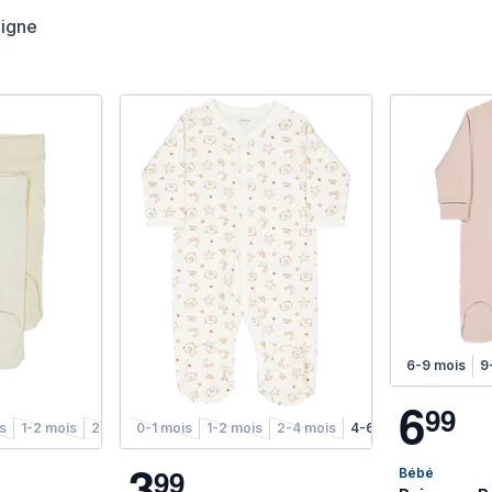
ligne
6-9 mois
9
6
9
9
is
1-2 mois
2-4 mois
0-1 mois
4-6 mois
1-2 mois
2-4 mois
4-6 mois
3
9
9
Bébé