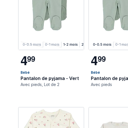
0-0.5 mois
0-1 mois
1-2 mois
2-4 mois
0-0.5 mois
4-6 mois
0-1 mo
4
4
9
9
9
9
Bébé
Bébé
Pantalon de pyjama - Vert
Pantalon de pyj
Avec pieds, Lot de 2
Avec pieds