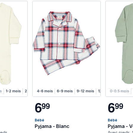
is
1-2 mois
2-4 mois
4-6 mois
4-6 mois
6-9 mois
9-12 mois
12-18 mois
0-0.5 mois
6
6
9
9
9
9
Bébé
Bébé
Pyjama - Blanc
Pyjama - V
ieds
Avec pieds, 