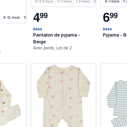
0-0.5 mois
0-1 mois
1-2 mois
2-4 mois
0-1 mois
4-6 moi
1-
4
6
9
9
9
9
9-12 mois
12-18 mois
Bébé
Bébé
Pantalon de pyjama -
Pyjama - B
Beige
Avec pieds, Lot de 2
e