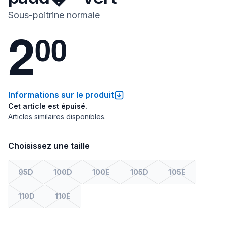
Sous-poitrine normale
2
0
0
Informations sur le produit
Cet article est épuisé.
Articles similaires disponibles.
Choisissez une taille
95D
100D
100E
105D
105E
110D
110E