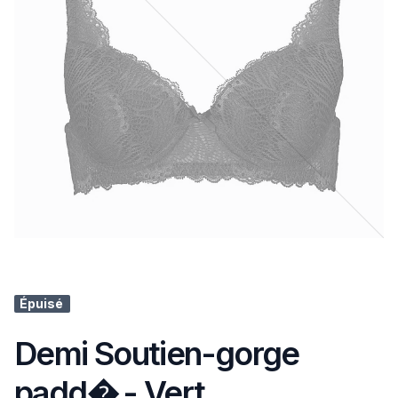
Épuisé
Demi Soutien-gorge
padd� - Vert