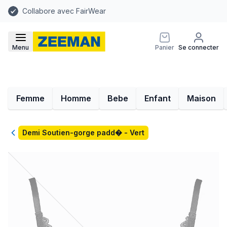
Collabore avec FairWear
Menu
Panier
Se connecter
Femme
Homme
Bebe
Enfant
Maison
Retour
Demi Soutien-gorge padd� - Vert