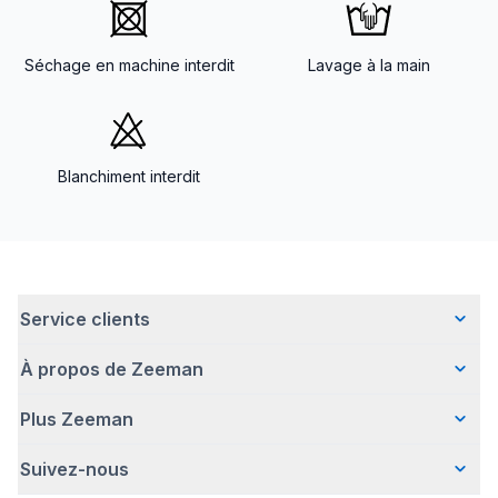
Séchage en machine interdit
Lavage à la main
Blanchiment interdit
Service clients
À propos de Zeeman
Questions fréquentes
Contact
Plus Zeeman
Qui sommes-nous ?
Livraison
Notre histoire
Paiement
Suivez-nous
Communiqué de presse
Une entreprise responsable
Retour d'articles