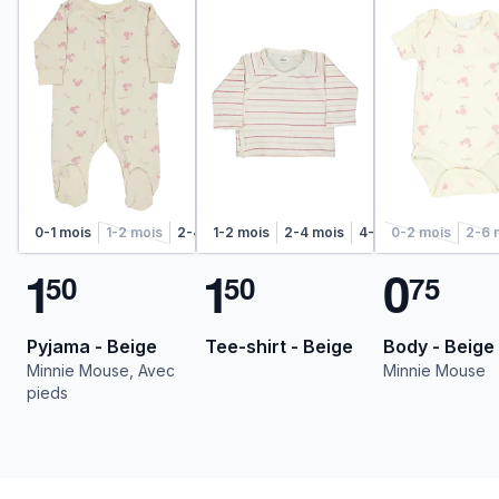
0-1 mois
1-2 mois
2-4 mois
1-2 mois
4-6 mois
2-4 mois
4-6 mois
0-2 mois
50
2-6 
1
1
0
5
0
5
0
7
5
Pyjama - Beige
Tee-shirt - Beige
Body - Beige
Minnie Mouse, Avec
Minnie Mouse
pieds