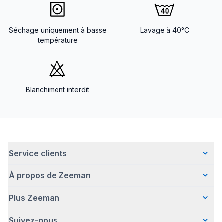
Séchage uniquement à basse
Lavage à 40°C
température
Blanchiment interdit
Service clients
À propos de Zeeman
Questions fréquentes
Contact
Plus Zeeman
Qui sommes-nous ?
Livraison
Notre histoire
Paiement
Suivez-nous