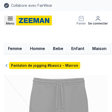
Collabore avec FairWear
Menu
Panier
Se connecter
Femme
Homme
Bebe
Enfant
Maison
Retour
Pantalon de jogging #basicz - Marron