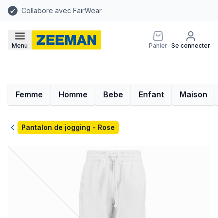
Collabore avec FairWear
Menu
Panier
Se connecter
Femme
Homme
Bebe
Enfant
Maison
Retour
Pantalon de jogging - Rose