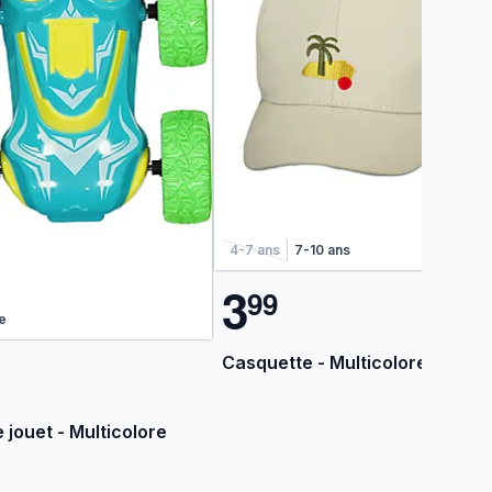
4-7 ans
7-10 ans
3
9
9
e
Casquette - Multicolore
 jouet - Multicolore