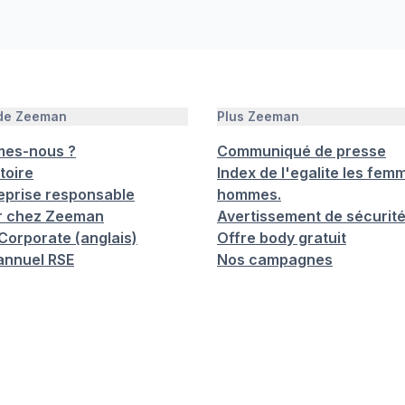
 de Zeeman
Plus Zeeman
mes-nous ?
Communiqué de presse
toire
Index de l'egalite les femm
eprise responsable
hommes.
er chez Zeeman
Avertissement de sécurit
orporate (anglais)
Offre body gratuit
annuel RSE
Nos campagnes