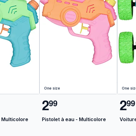
One size
One siz
2
2
9
9
9
9
- Multicolore
Pistolet à eau - Multicolore
Voiture