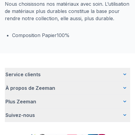
Nous choisissons nos matériaux avec soin. L’utilisation
de matériaux plus durables constitue la base pour
rendre notre collection, elle aussi, plus durable.
Composition Papier100%
Service clients
À propos de Zeeman
Questions fréquentes
Contact
Plus Zeeman
Qui sommes-nous ?
Livraison
Notre histoire
Paiement
Suivez-nous
Communiqué de presse
Une entreprise responsable
Retour d'articles
Index de l'egalite les femmes et les hommes.
Travailler chez Zeeman
Garantie
Facebook
Avertissement de sécurité
Zeeman Corporate (anglais)
Compte