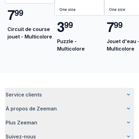
7
9
9
One size
One size
3
7
9
9
9
9
Circuit de course
jouet - Multicolore
Puzzle -
Jouet d'eau 
Multicolore
Multicolore
Service clients
À propos de Zeeman
Questions fréquentes
Contact
Plus Zeeman
Qui sommes-nous ?
Livraison
Notre histoire
Paiement
Suivez-nous
Communiqué de presse