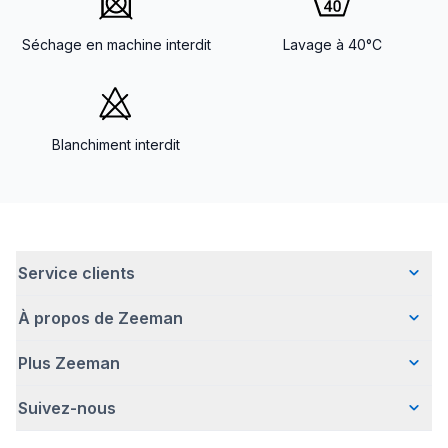
Séchage en machine interdit
Lavage à 40°C
Blanchiment interdit
Service clients
À propos de Zeeman
Questions fréquentes
Contact
Plus Zeeman
Qui sommes-nous ?
Livraison
Notre histoire
Paiement
Suivez-nous
Communiqué de presse
Une entreprise responsable
Retour d'articles
Index de l'egalite les femmes et les hommes.
Travailler chez Zeeman
Garantie