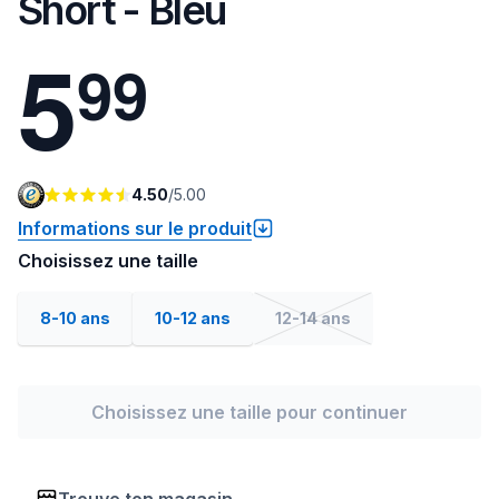
Short - Bleu
5
9
9
4.50
/
5.00
Informations sur le produit
Choisissez une taille
8-10 ans
10-12 ans
12-14 ans
Choisissez une taille pour continuer
Trouve ton magasin