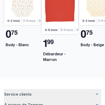
0-2 mois
2-6 mois
6-12 mois
1-2 ans
2-4 ans
0-2 mois
2-6 
0
0
7
5
7
5
4-6 mois
6-9 mois
9-12 mois
12-18 m
1
9
9
Body - Blanc
Body - Beige
Débardeur -
Marron
Service clients
À propos de Zeeman