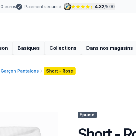
 50 euros
Paiement sécurisé
4.32
/
5.00
son
Basiques
Collections
Dans nos magasins
 Garçon Pantalons
Short - Rose
Épuisé
Short - R