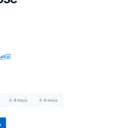
uit
.
2-4 mois
4-6 mois
n