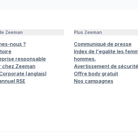
 de Zeeman
Plus Zeeman
mes-nous ?
Communiqué de presse
toire
Index de l'egalite les femm
eprise responsable
hommes.
er chez Zeeman
Avertissement de sécurit
orporate (anglais)
Offre body gratuit
annuel RSE
Nos campagnes