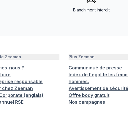
Blanchiment interdit
 de Zeeman
Plus Zeeman
mes-nous ?
Communiqué de presse
toire
Index de l'egalite les femm
eprise responsable
hommes.
er chez Zeeman
Avertissement de sécurit
orporate (anglais)
Offre body gratuit
annuel RSE
Nos campagnes