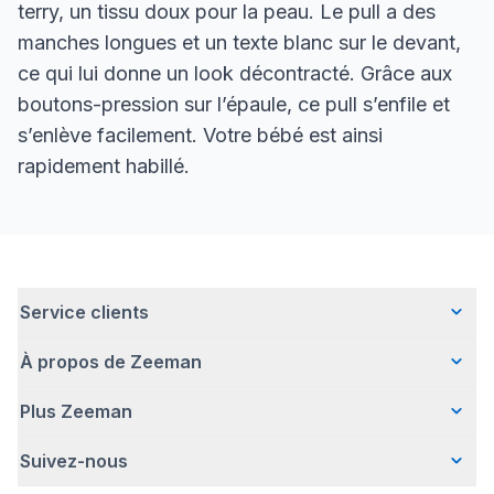
terry, un tissu doux pour la peau. Le pull a des
manches longues et un texte blanc sur le devant,
ce qui lui donne un look décontracté. Grâce aux
boutons-pression sur l’épaule, ce pull s’enfile et
s’enlève facilement. Votre bébé est ainsi
rapidement habillé.
Service clients
À propos de Zeeman
Questions fréquentes
Contact
Plus Zeeman
Qui sommes-nous ?
Livraison
Notre histoire
Paiement
Suivez-nous
Communiqué de presse
Une entreprise responsable
Retour d'articles
Index de l'egalite les femmes et les hommes.