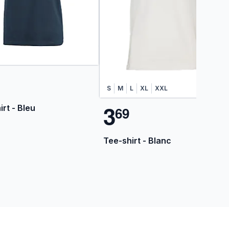
S
M
L
XL
XXL
3
rt - Bleu
6
9
Tee-shirt - Blanc