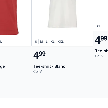
XL
4
9
9
L
S
M
L
XL
XXL
4
Tee-shi
9
9
Col V
uge
Tee-shirt - Blanc
Col V