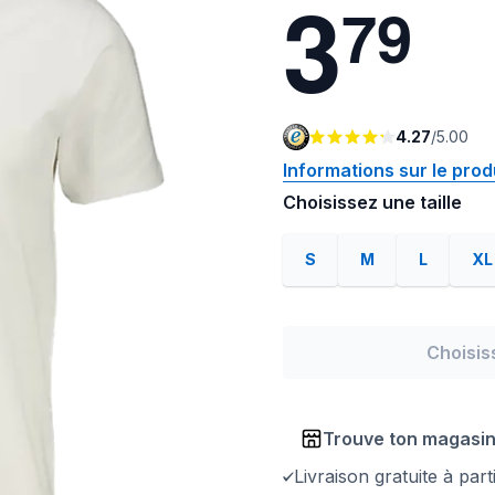
3
7
9
4.27
/
5.00
Informations sur le prod
Choisissez une taille
S
M
L
XL
Choisis
Trouve ton magasi
Livraison gratuite à par