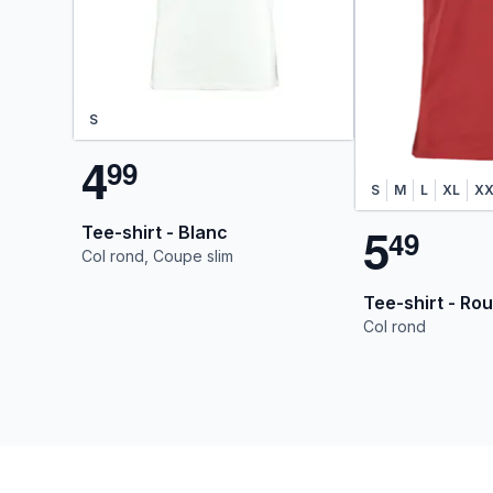
S
4
9
9
S
M
L
XL
XX
5
Tee-shirt - Blanc
4
9
Col rond, Coupe slim
Tee-shirt - Ro
Col rond