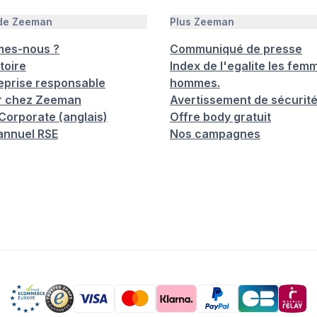
 de Zeeman
Plus Zeeman
mes-nous ?
Communiqué de presse
toire
Index de l'egalite les femm
eprise responsable
hommes.
er chez Zeeman
Avertissement de sécurit
orporate (anglais)
Offre body gratuit
annuel RSE
Nos campagnes