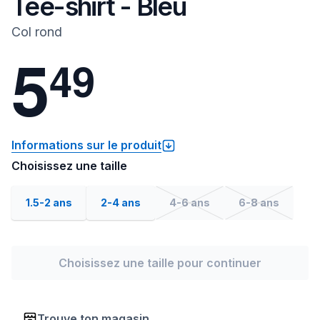
Tee-shirt - Bleu
Col rond
5
4
9
Informations sur le produit
Choisissez une taille
1.5-2 ans
2-4 ans
4-6 ans
6-8 ans
Choisissez une taille pour continuer
Trouve ton magasin