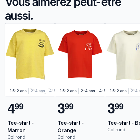
Vous aimerez peut-être
aussi.
1.5-2 ans
2-4 ans
4-6 ans
1.5-2 ans
6-8 ans
2-4 ans
4-6 ans
1.5-2 ans
6-8 ans
2-4 
4
3
3
9
9
9
9
9
9
Tee-shirt -
Tee-shirt -
Tee-shirt - B
Col rond
Marron
Orange
Col rond
Col rond