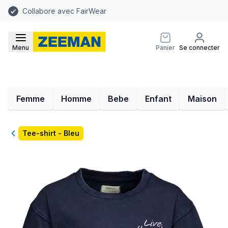
Collabore avec FairWear
Menu
Panier
Se connecter
Femme
Homme
Bebe
Enfant
Maison
Retour
Tee-shirt - Bleu