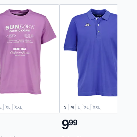
L
XL
XXL
S
M
L
XL
XXL
9
9
9