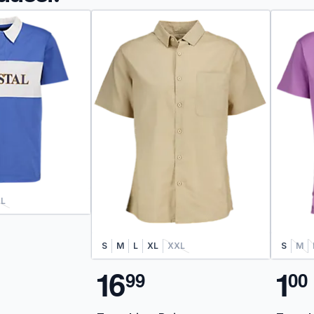
L
S
M
L
XL
XXL
S
M
1
6
1
9
9
0
0