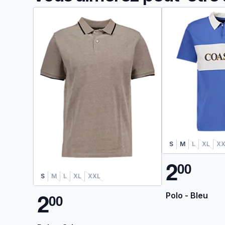
S
M
L
XL
XX
2
0
0
S
M
L
XL
XXL
2
Polo - Bleu
0
0