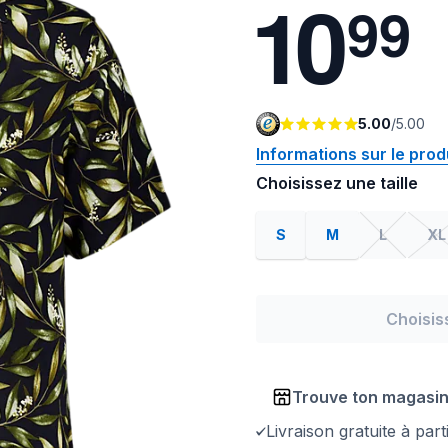
1
0
9
9
5.00
/
5.00
Informations sur le prod
Choisissez une taille
S
M
L
XL
Choisis
Trouve ton magasi
Livraison gratuite à par