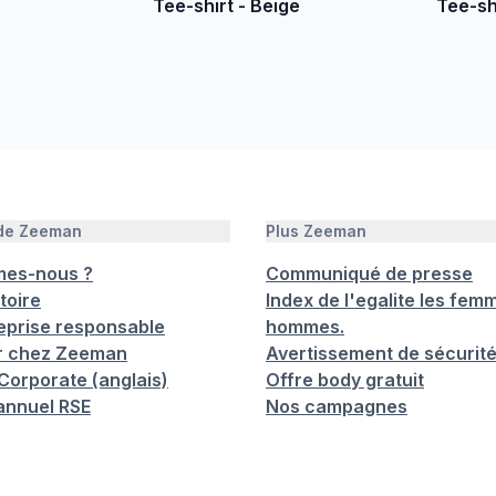
Tee-shirt - Beige
Tee-shi
 de Zeeman
Plus Zeeman
mes-nous ?
Communiqué de presse
toire
Index de l'egalite les femm
eprise responsable
hommes.
er chez Zeeman
Avertissement de sécurit
orporate (anglais)
Offre body gratuit
annuel RSE
Nos campagnes