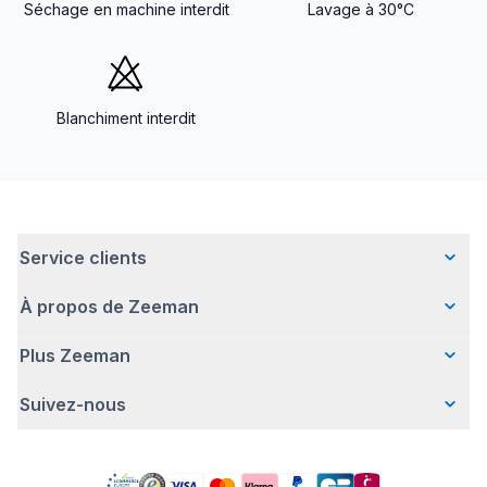
Séchage en machine interdit
Lavage à 30°C
Blanchiment interdit
Service clients
À propos de Zeeman
Questions fréquentes
Contact
Plus Zeeman
Qui sommes-nous ?
Livraison
Notre histoire
Paiement
Suivez-nous
Communiqué de presse
Une entreprise responsable
Retour d'articles
Index de l'egalite les femmes et les hommes.
Travailler chez Zeeman
Garantie
Facebook
Avertissement de sécurité
Zeeman Corporate (anglais)
Compte
Pinterest