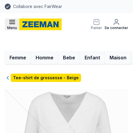
Collabore avec FairWear
Menu
Panier
Se connecter
Femme
Homme
Bebe
Enfant
Maison
Retour
Tee-shirt de grossesse - Beige