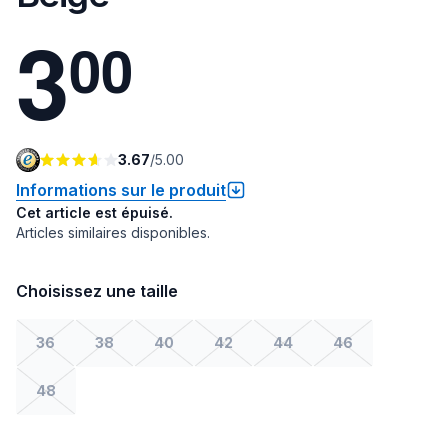
3
0
0
3.67
/
5.00
Informations sur le produit
Cet article est épuisé.
Articles similaires disponibles.
Choisissez une taille
36
38
40
42
44
46
48