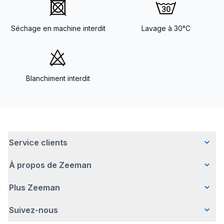
Séchage en machine interdit
Lavage à 30°C
Blanchiment interdit
Service clients
À propos de Zeeman
Questions fréquentes
Contact
Plus Zeeman
Qui sommes-nous ?
Livraison
Notre histoire
Paiement
Suivez-nous
Communiqué de presse
Une entreprise responsable
Retour d'articles