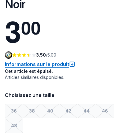
Noir
3
0
0
3.50
/
5.00
Informations sur le produit
Cet article est épuisé.
Articles similaires disponibles.
Choisissez une taille
36
38
40
42
44
46
48