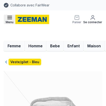
Collabore avec FairWear
Menu
Panier
Se connecter
Femme
Homme
Bebe
Enfant
Maison
Retour
Veste/gilet - Bleu