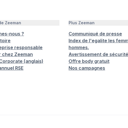
 de Zeeman
Plus Zeeman
mes-nous ?
Communiqué de presse
toire
Index de l'egalite les femm
eprise responsable
hommes.
er chez Zeeman
Avertissement de sécurit
orporate (anglais)
Offre body gratuit
annuel RSE
Nos campagnes