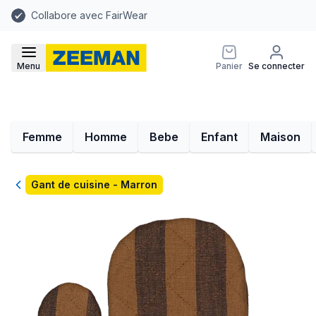
Collabore avec FairWear
Menu
Panier
Se connecter
Femme
Homme
Bebe
Enfant
Maison
Retour
Gant de cuisine - Marron