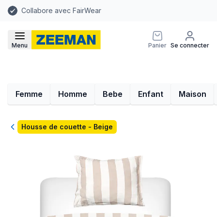
Collabore avec FairWear
Menu
Panier
Se connecter
Femme
Homme
Bebe
Enfant
Maison
Retour
Housse de couette - Beige