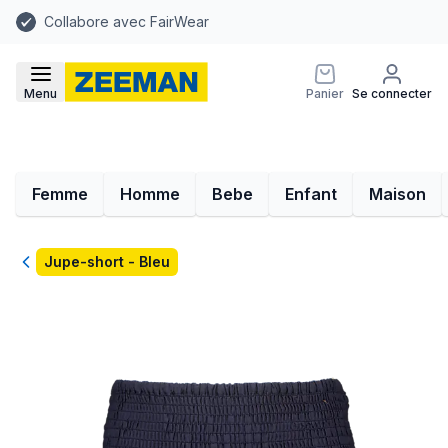
Collabore avec FairWear
Menu
Panier
Se connecter
Femme
Homme
Bebe
Enfant
Maison
Retour
Jupe-short - Bleu