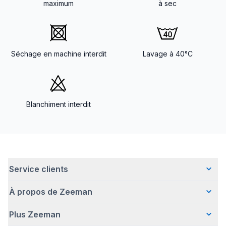
maximum
à sec
Séchage en machine interdit
Lavage à 40°C
Blanchiment interdit
Service clients
À propos de Zeeman
Questions fréquentes
Contact
Plus Zeeman
Qui sommes-nous ?
Livraison