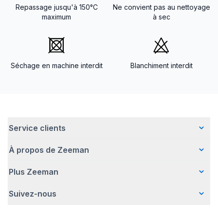
Repassage jusqu'à 150°C
Ne convient pas au nettoyage
maximum
à sec
Séchage en machine interdit
Blanchiment interdit
Service clients
À propos de Zeeman
Questions fréquentes
Contact
Plus Zeeman
Qui sommes-nous ?
Livraison
Notre histoire
Paiement
Suivez-nous
Communiqué de presse
Une entreprise responsable
Retour d'articles
Index de l'egalite les femmes et les hommes.
Travailler chez Zeeman
Garantie