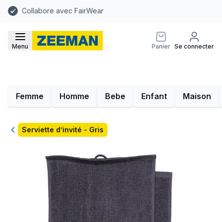
Collabore avec FairWear
Menu
Panier
Se connecter
Femme
Homme
Bebe
Enfant
Maison
Retour
Serviette d’invité - Gris