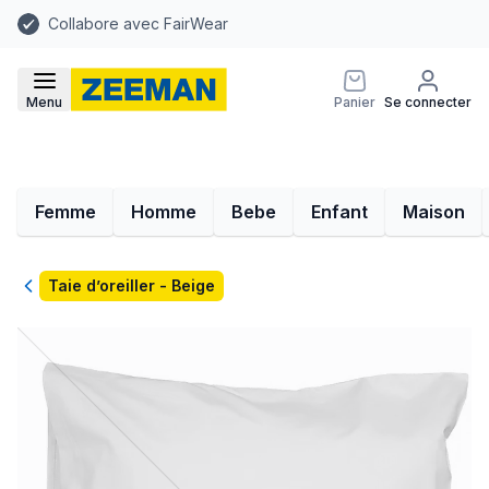
Collabore avec FairWear
Menu
Panier
Se connecter
Femme
Homme
Bebe
Enfant
Maison
Retour
Taie d’oreiller - Beige