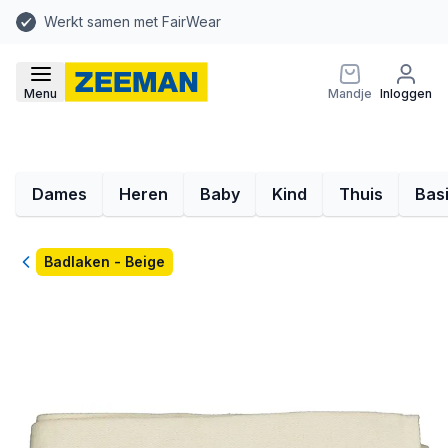
Werkt samen met FairWear
Menu
Mandje
Inloggen
Dames
Heren
Baby
Kind
Thuis
Bas
Terug
Badlaken - Beige