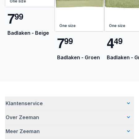
One size
7
9
9
One size
One size
Badlaken - Beige
7
4
9
9
4
9
Badlaken - Groen
Badlaken - G
Klantenservice
Over Zeeman
Veelgestelde vragen
Contact
Meer Zeeman
Wie wij zijn
Bezorgen