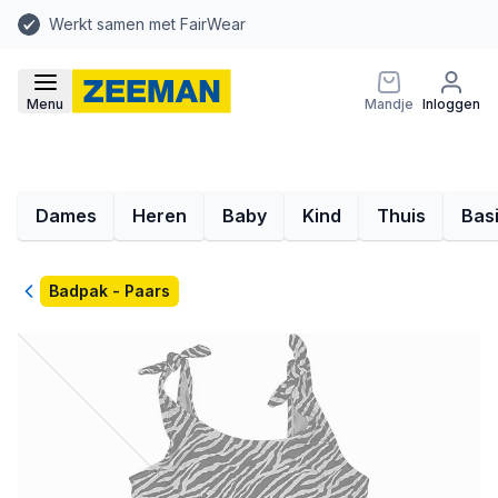
Werkt samen met FairWear
Menu
Mandje
Inloggen
Dames
Heren
Baby
Kind
Thuis
Bas
Terug
Badpak - Paars