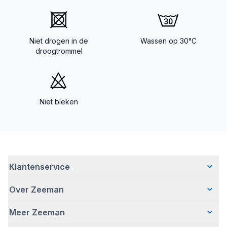
Niet drogen in de
Wassen op 30°C
droogtrommel
Niet bleken
Klantenservice
Over Zeeman
Veelgestelde vragen
Contact
Meer Zeeman
Wie wij zijn
Bezorgen