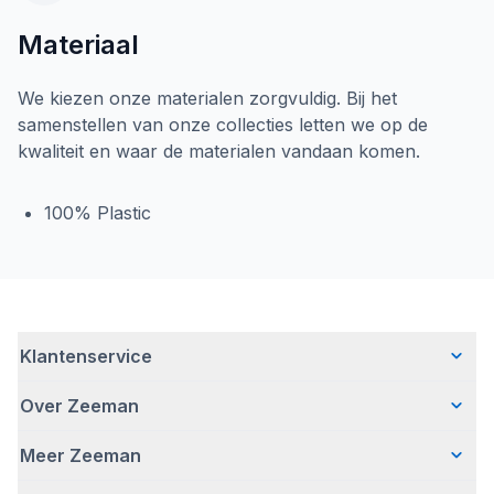
Materiaal
We kiezen onze materialen zorgvuldig. Bij het
samenstellen van onze collecties letten we op de
kwaliteit en waar de materialen vandaan komen.
100% Plastic
Klantenservice
Over Zeeman
Veelgestelde vragen
Contact
Meer Zeeman
Wie wij zijn
Bezorgen
Ons verhaal
Betalen