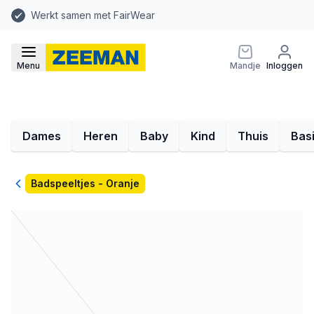
Werkt samen met FairWear
Menu
Mandje
Inloggen
Dames
Heren
Baby
Kind
Thuis
Bas
Terug
Badspeeltjes - Oranje