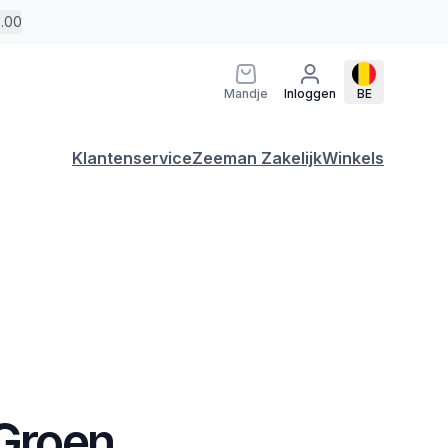
5.00
Mandje
Inloggen
BE
Klantenservice
Zeeman Zakelijk
Winkels
 Groen