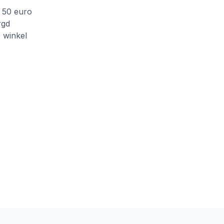
f 50 euro
rgd
e winkel