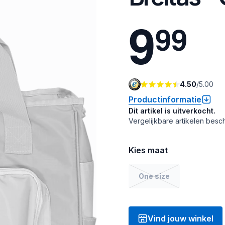
9
9
9
4.50
/
5.00
Productinformatie
Dit artikel is uitverkocht.
Vergelijkbare artikelen besch
Kies maat
One size
Vind jouw winkel