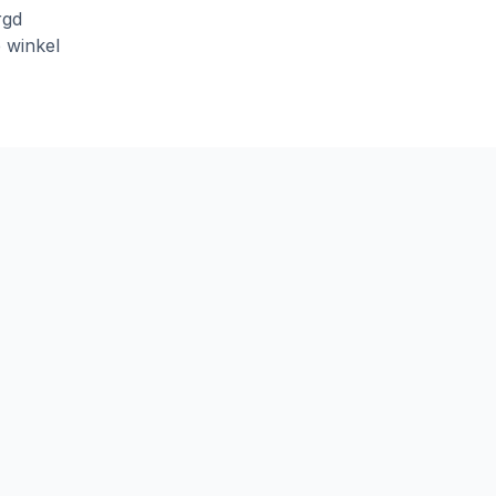
rgd
e winkel