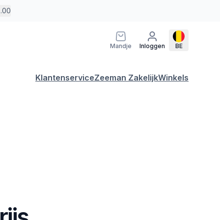
5.00
Mandje
Inloggen
BE
Klantenservice
Zeeman Zakelijk
Winkels
ijs