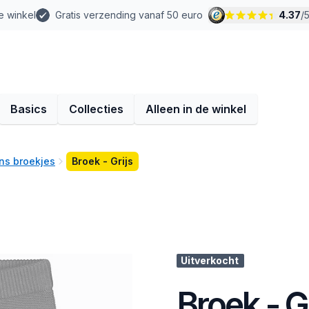
e winkel
Gratis verzending vanaf 50 euro
4.37
/
Basics
Collecties
Alleen in de winkel
ns broekjes
Broek - Grijs
Uitverkocht
Broek - Gr