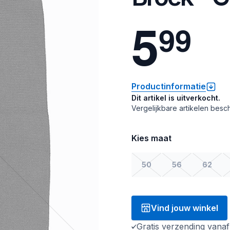
5
9
9
Productinformatie
Dit artikel is uitverkocht.
Vergelijkbare artikelen besch
Kies maat
50
56
62
Vind jouw winkel
Gratis verzending vana