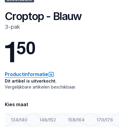
Croptop - Blauw
3-pak
1
5
0
Productinformatie
Dit artikel is uitverkocht.
Vergelijkbare artikelen beschikbaar.
Kies maat
134/140
146/152
158/164
170/176