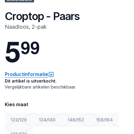
Croptop - Paars
Naadloos, 2-pak
5
9
9
Productinformatie
Dit artikel is uitverkocht.
Vergelijkbare artikelen beschikbaar.
Kies maat
122/128
134/140
146/152
158/164