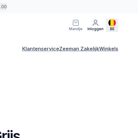
5.00
Mandje
Inloggen
BE
Klantenservice
Zeeman Zakelijk
Winkels
rijs