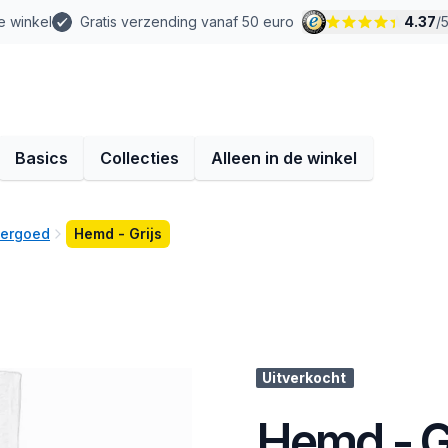
e winkel
Gratis verzending vanaf 50 euro
4.37
/
Basics
Collecties
Alleen in de winkel
dergoed
Hemd - Grijs
Uitverkocht
Hemd - G