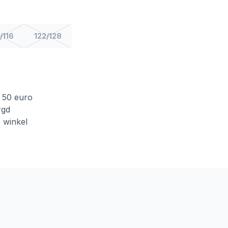
/116
122/128
f 50 euro
rgd
e winkel