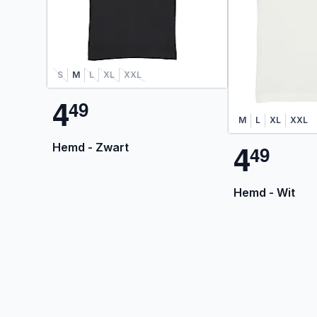
S
M
L
XL
XXL
4
4
9
M
L
XL
XXL
4
Hemd - Zwart
4
9
Hemd - Wit