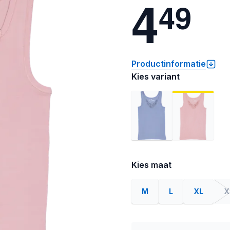
4
4
9
Productinformatie
Kies variant
Kies maat
M
L
XL
X