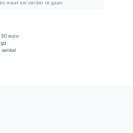
een maat om verder te gaan
f 50 euro
rgd
e winkel