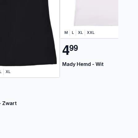
M
L
XL
XXL
4
9
9
Mady Hemd - Wit
L
XL
 Zwart