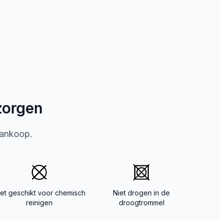
zorgen
aankoop.
iet geschikt voor chemisch
Niet drogen in de
reinigen
droogtrommel