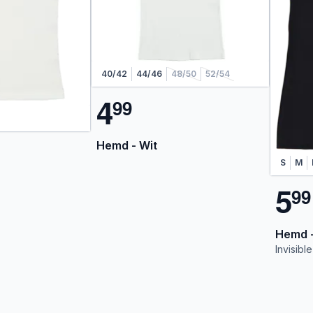
40/42
44/46
48/50
52/54
4
9
9
Hemd - Wit
S
M
5
9
9
Hemd -
Invisible