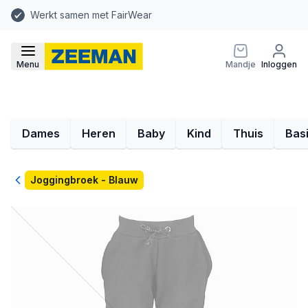
Werkt samen met FairWear
Menu
Mandje
Inloggen
Dames
Heren
Baby
Kind
Thuis
Bas
Terug
Joggingbroek - Blauw