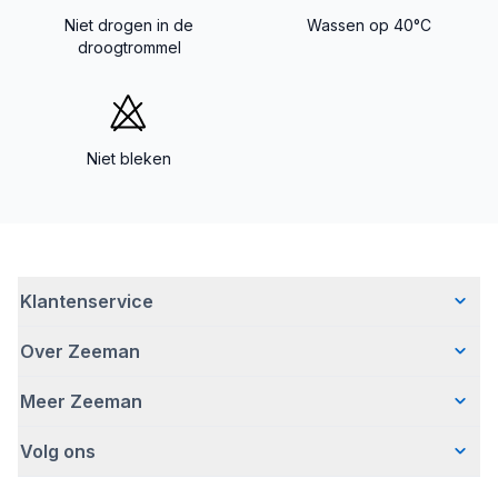
Niet drogen in de
Wassen op 40°C
droogtrommel
Niet bleken
Klantenservice
Over Zeeman
Veelgestelde vragen
Contact
Meer Zeeman
Wie wij zijn
Bezorgen
Ons verhaal
Betalen
Volg ons
Veiligheidswaarschuwing
Hoe wij verantwoord ondernemen
Retourneren
Pers
Werken bij Zeeman
Garantie