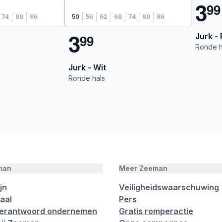
3
9
9
74
80
86
50
56
62
68
74
80
86
3
Jurk -
9
9
Ronde h
Jurk - Wit
Ronde hals
man
Meer Zeeman
jn
Veiligheidswaarschuwing
aal
Pers
verantwoord ondernemen
Gratis romperactie