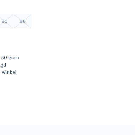
80
86
f 50 euro
rgd
e winkel