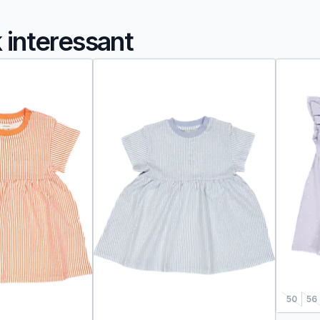
k interessant
50
56