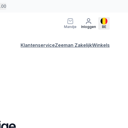
5.00
Mandje
Inloggen
BE
Klantenservice
Zeeman Zakelijk
Winkels
ige