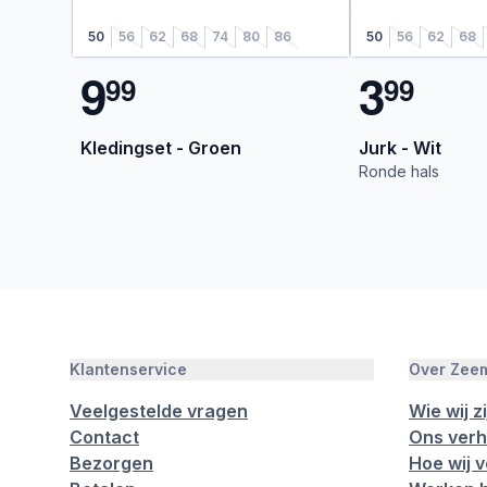
50
56
62
68
74
80
86
50
56
62
68
9
3
9
9
9
9
Kledingset - Groen
Jurk - Wit
Ronde hals
Klantenservice
Over Zee
Veelgestelde vragen
Wie wij zi
Contact
Ons verh
Bezorgen
Hoe wij 