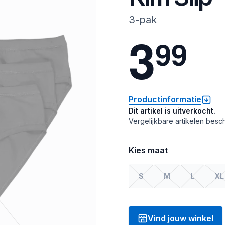
3-pak
3
9
9
Productinformatie
Dit artikel is uitverkocht.
Vergelijkbare artikelen besch
Kies maat
S
M
L
XL
Vind jouw winkel