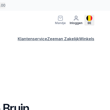
5.00
Mandje
Inloggen
BE
Klantenservice
Zeeman Zakelijk
Winkels
- Bruin