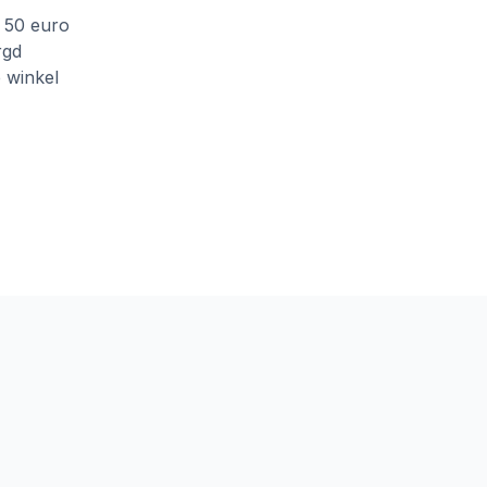
f 50 euro
rgd
e winkel