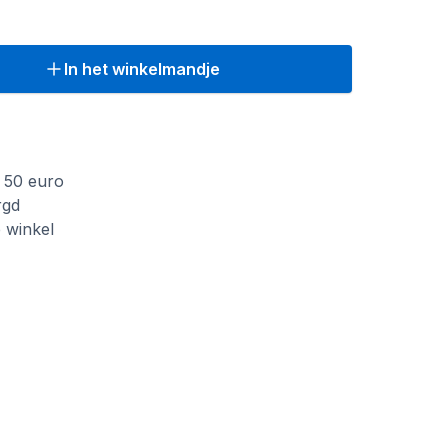
In het winkelmandje
f 50 euro
rgd
e winkel