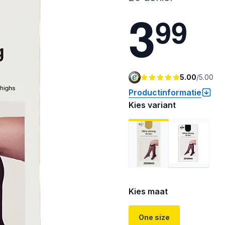
3
9
9
5.00
/
5.00
Productinformatie
Kies variant
Kies maat
One size