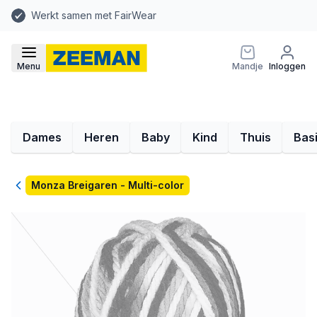
Werkt samen met FairWear
Menu
Mandje
Inloggen
Dames
Heren
Baby
Kind
Thuis
Bas
Terug
Monza Breigaren - Multi-color