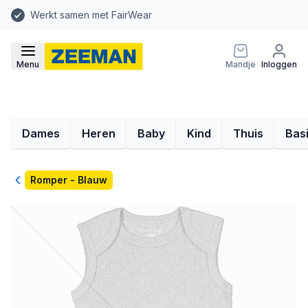
Werkt samen met FairWear
Menu
Mandje
Inloggen
Dames
Heren
Baby
Kind
Thuis
Bas
Terug
Romper - Blauw