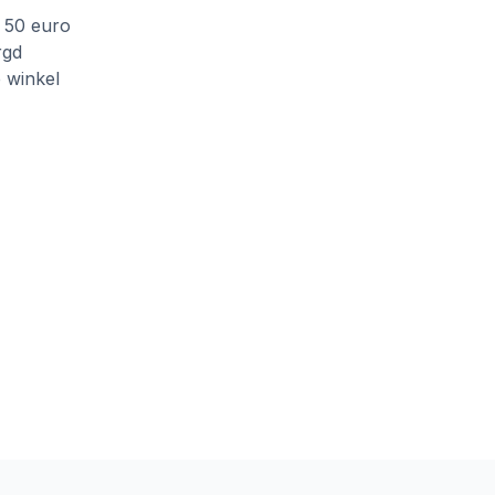
f 50 euro
rgd
e winkel