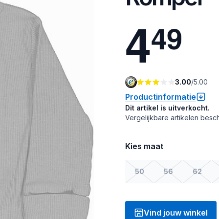
4
4
9
3.00
/
5.00
Productinformatie
Dit artikel is uitverkocht.
Vergelijkbare artikelen besch
Kies maat
50
56
62
Vind jouw winkel