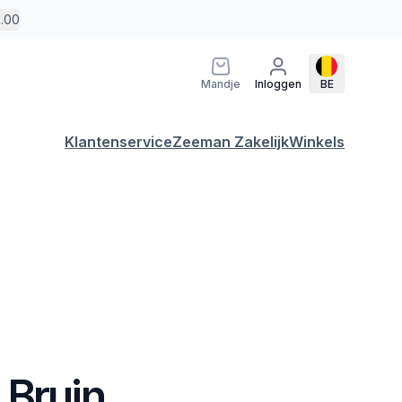
5.00
Mandje
Inloggen
BE
Klantenservice
Zeeman Zakelijk
Winkels
 Bruin