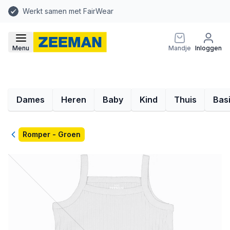
Werkt samen met FairWear
Menu
Mandje
Inloggen
Dames
Heren
Baby
Kind
Thuis
Bas
Terug
Romper - Groen